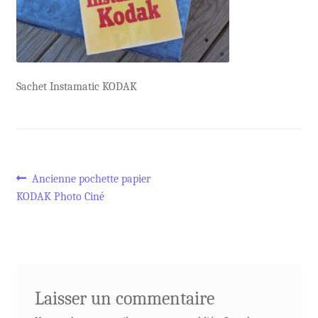
Sachet Instamatic KODAK
Navigation
Article
Ancienne pochette papier
précédent :
KODAK Photo Ciné
de
l’article
Laisser un commentaire