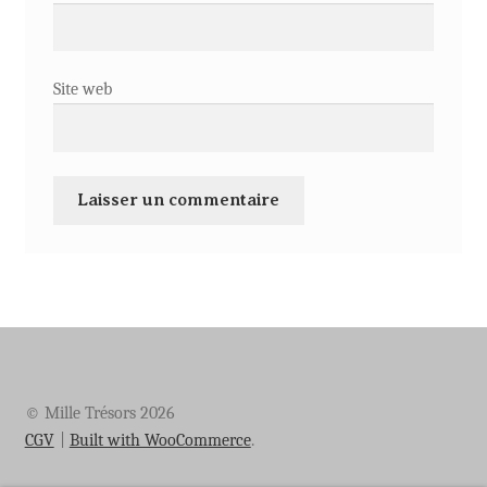
Site web
© Mille Trésors 2026
CGV
Built with WooCommerce
.