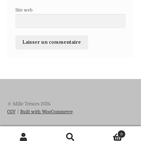
Site web
© Mille Trésors 2026
CGV
Built with WooCommerce
.
0