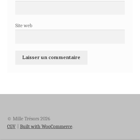
Site web
© Mille Trésors 2026
CGV
Built with WooCommerce
.