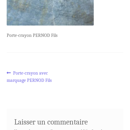
Porte-crayon PERNOD Fils
Navigation
Article
Porte-crayon avec
précédent :
marquage PERNOD Fils
de
l’article
Laisser un commentaire