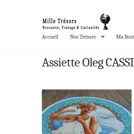
Aller
Aller
à
au
la
contenu
Accueil
Nos Trésors
Ma Bout
navigation
Assiette Oleg CASS