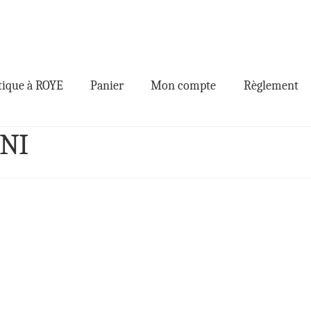
ique à ROYE
Panier
Mon compte
Règlement
INI