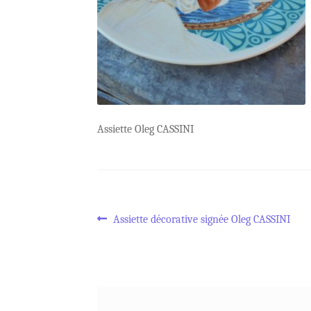
Assiette Oleg CASSINI
Navigation
Article
Assiette décorative signée Oleg CASSINI
précédent :
de
l’article