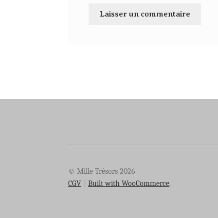
© Mille Trésors 2026
CGV
Built with WooCommerce
.