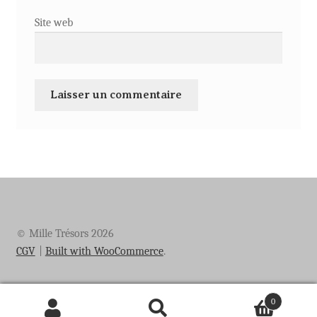
Site web
© Mille Trésors 2026
CGV
Built with WooCommerce
.
0