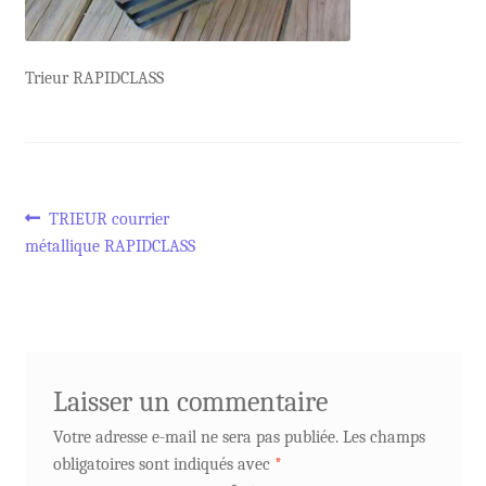
Trieur RAPIDCLASS
Navigation
Article
TRIEUR courrier
précédent :
métallique RAPIDCLASS
de
l’article
Laisser un commentaire
Votre adresse e-mail ne sera pas publiée.
Les champs
obligatoires sont indiqués avec
*