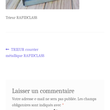
Trieur RAPIDCLASS
Navigation
Article
TRIEUR courrier
précédent :
métallique RAPIDCLASS
de
l’article
Laisser un commentaire
Votre adresse e-mail ne sera pas publiée.
Les champs
obligatoires sont indiqués avec
*