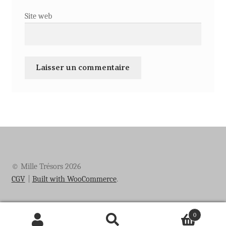
Site web
© Mille Trésors 2026
CGV
Built with WooCommerce
.
0