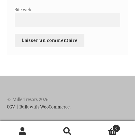
Site web
© Mille Trésors 2026
CGV
Built with WooCommerce
.
0