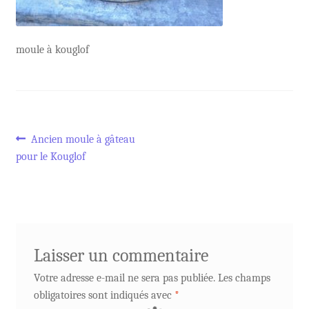
moule à kouglof
Navigation
Article
Ancien moule à gâteau
précédent :
pour le Kouglof
de
l’article
Laisser un commentaire
Votre adresse e-mail ne sera pas publiée.
Les champs
obligatoires sont indiqués avec
*