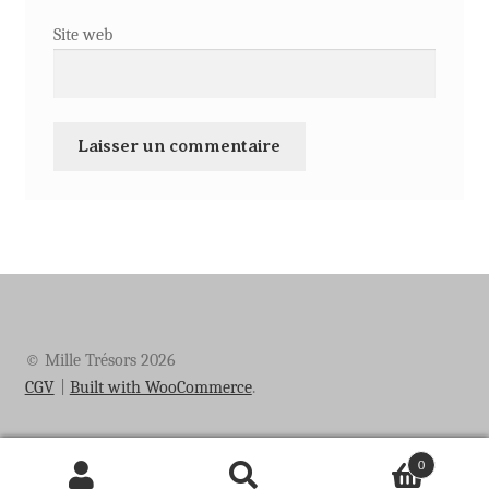
Site web
© Mille Trésors 2026
CGV
Built with WooCommerce
.
0