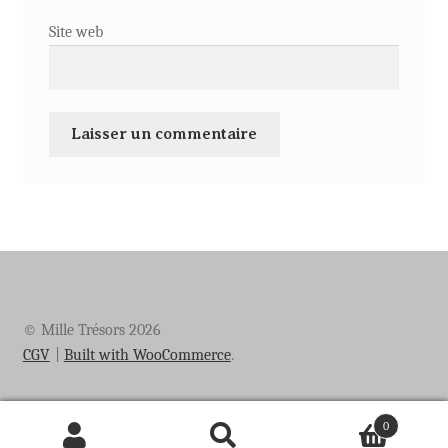
Site web
© Mille Trésors 2026
CGV
Built with WooCommerce
.
0