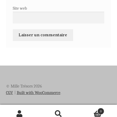
Site web
© Mille Trésors 2026
CGV
Built with WooCommerce
.
0