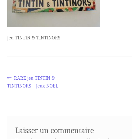
Jeu TINTIN & TINTINORS
Navigation
Article
RARE jeu TINTIN &
précédent :
TINTINORS – Jeux NOEL
de
l’article
Laisser un commentaire