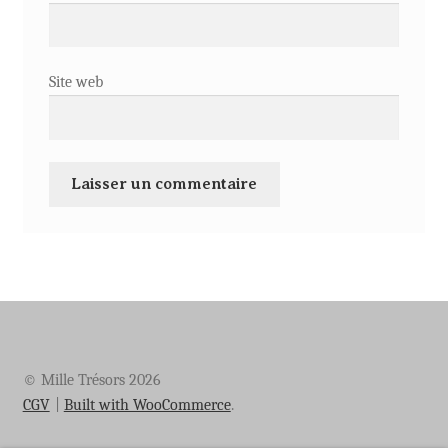
Site web
© Mille Trésors 2026
CGV
Built with WooCommerce
.