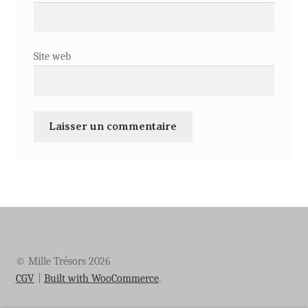
Site web
© Mille Trésors 2026
CGV
Built with WooCommerce
.