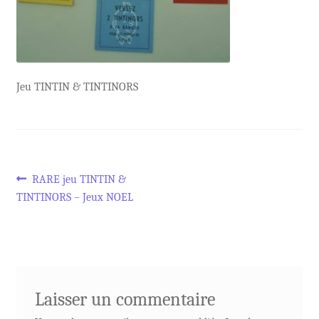
Jeu TINTIN & TINTINORS
Navigation
Article
RARE jeu TINTIN &
précédent :
TINTINORS – Jeux NOEL
de
l’article
Laisser un commentaire