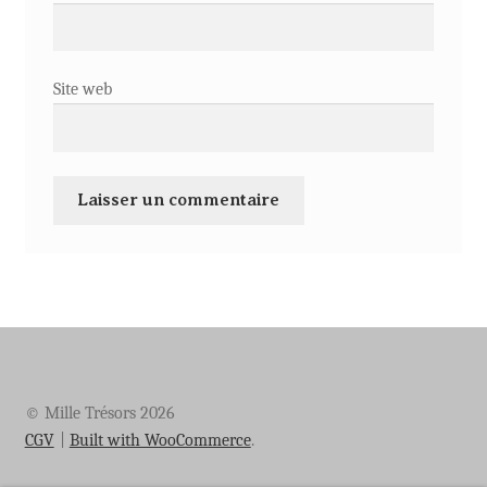
Site web
© Mille Trésors 2026
CGV
Built with WooCommerce
.