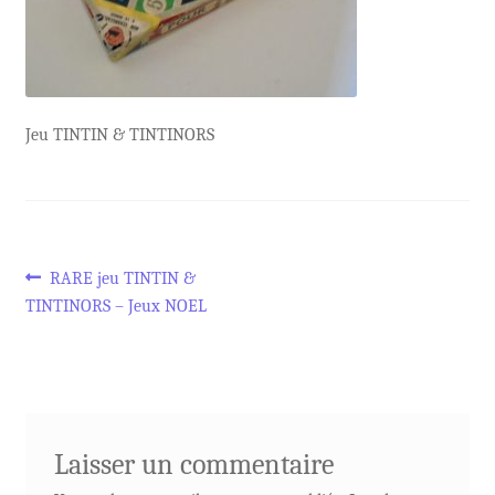
Jeu TINTIN & TINTINORS
Navigation
Article
RARE jeu TINTIN &
précédent :
TINTINORS – Jeux NOEL
de
l’article
Laisser un commentaire