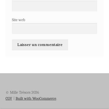
Site web
© Mille Trésors 2026
CGV
Built with WooCommerce
.