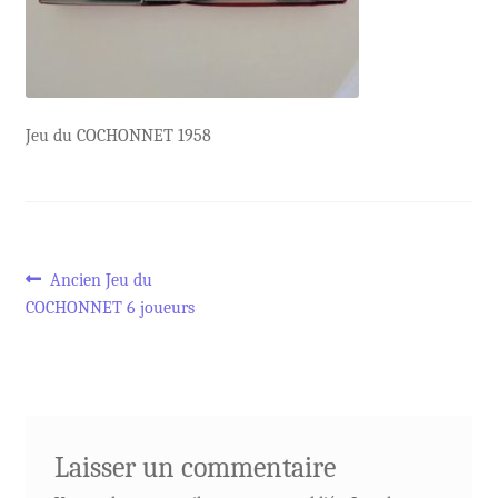
Jeu du COCHONNET 1958
Navigation
Article
Ancien Jeu du
précédent :
COCHONNET 6 joueurs
de
l’article
Laisser un commentaire