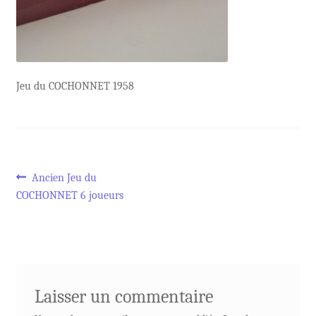
Jeu du COCHONNET 1958
Navigation
Article
Ancien Jeu du
précédent :
COCHONNET 6 joueurs
de
l’article
Laisser un commentaire