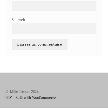
Site web
© Mille Trésors 2026
CGV
Built with WooCommerce
.