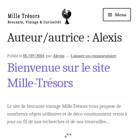
Aller
Aller
Menu
à
au
la
contenu
Accueil
Auteur/autrice :
Alexis
navigation
Ouvri
Nos Trésors
le
Publié le
05/09/2014
par
Alexis
—
Laisser un commentaire
Bienvenue sur le site
menu
Ma Boutique à ROYE
enfant
Mille-Trésors
Panier
Mon compte
Le site de brocante vintage Mille-Trésors vous propose de
nombreux objets utilitaires et de déco constamment remis à
Règlement
jour au fil de nos recherches et de nos trouvailles…