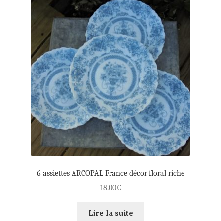
enfant
Panier
Mon compte
Règlement
6 assiettes ARCOPAL France décor floral riche
18.00
€
Lire la suite