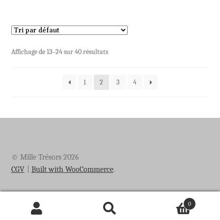
Affichage de 13–24 sur 40 résultats
1
2
3
4
© Mille Trésors 2026
CGV
Built with WooCommerce
.
0
Recherche
Recherche