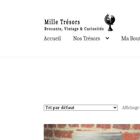
Aller
Aller
à
au
la
contenu
Accueil
Nos Trésors
Ma Bout
navigation
Affichage 