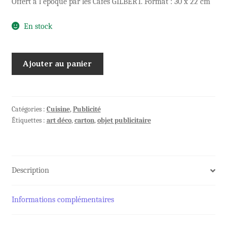
Offert à l’époque par les Cafés GILBERT. Format : 30 x 22 cm
En stock
quantité
Ajouter au panier
de
Calendrier
publicitaire
1928
Catégories :
Cuisine
,
Publicité
Étiquettes :
art déco
,
carton
,
objet publicitaire
Cafés
GILBERT
Description
Informations complémentaires