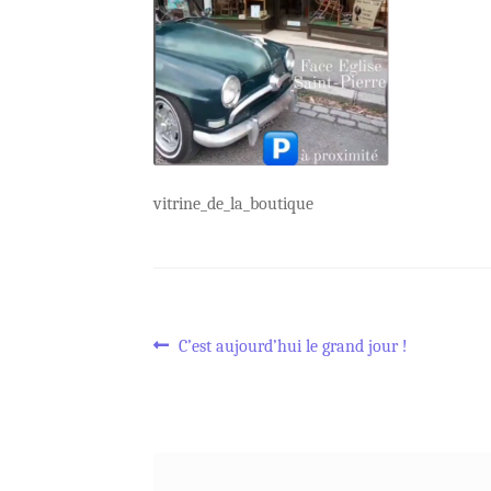
vitrine_de_la_boutique
Navigation
Article
C’est aujourd’hui le grand jour !
précédent :
de
l’article