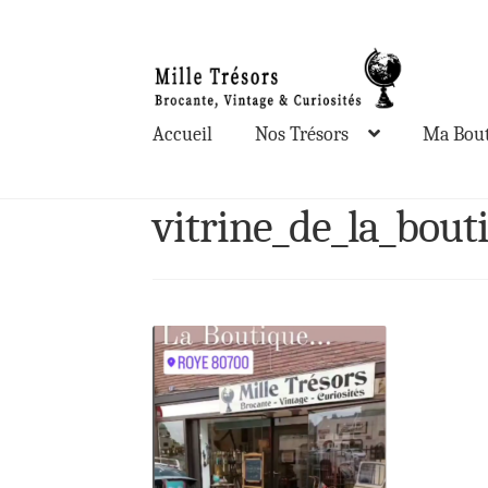
Aller
Aller
à
au
la
contenu
Accueil
Nos Trésors
Ma Bout
navigation
vitrine_de_la_bout