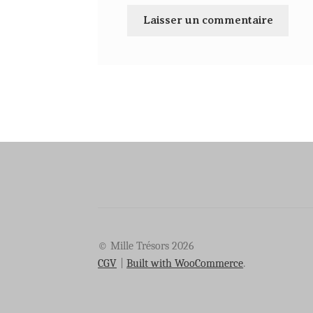
© Mille Trésors 2026
CGV
Built with WooCommerce
.