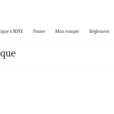
ique à ROYE
Panier
Mon compte
Règlement
ique