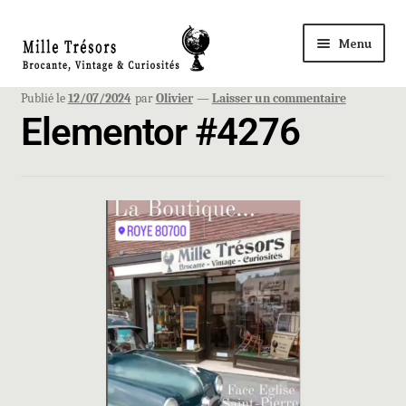
Menu
Accueil
Publié le
12/07/2024
par
Olivier
—
Laisser un commentaire
Elementor #4276
Nos Trésors
Ma Boutique à ROYE
Panier
Mon compte
Règlement