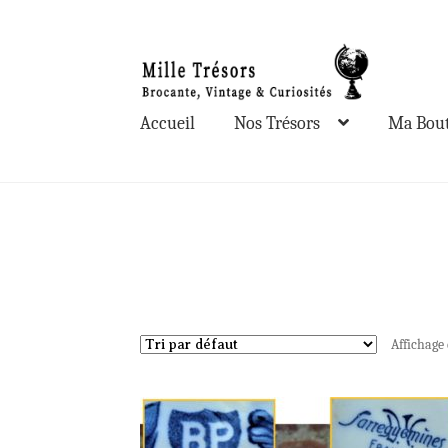
Aller
Aller
à
au
la
contenu
Accueil
Nos Trésors
Ma Bout
navigation
Affichage 