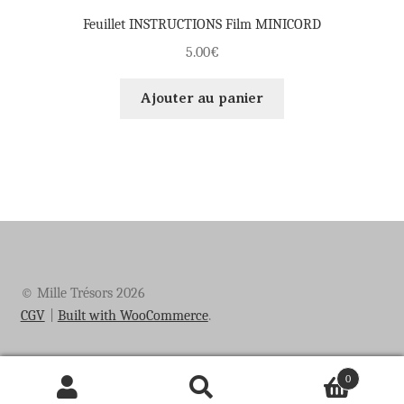
Feuillet INSTRUCTIONS Film MINICORD
5.00
€
Ajouter au panier
© Mille Trésors 2026
CGV
Built with WooCommerce
.
0
Recherche
Recherche