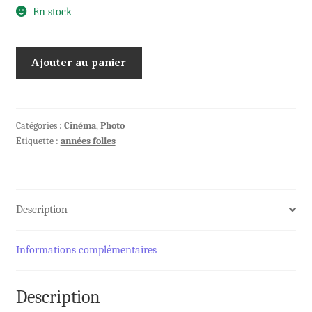
En stock
quantité
Ajouter au panier
de
Action
KELLER-
DORIAN
Catégories :
Cinéma
,
Photo
Étiquette :
années folles
CINEMA
&
PHOTO
1928
Description
Informations complémentaires
Description