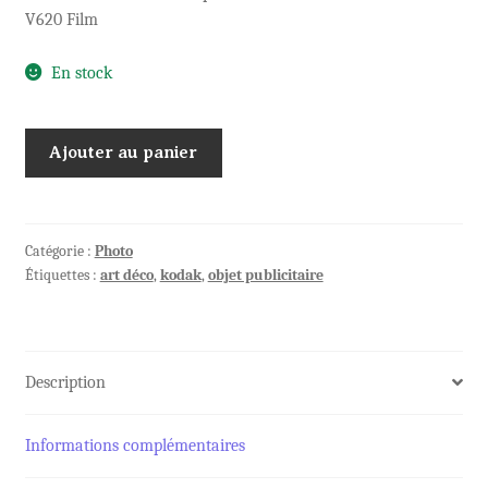
V620 Film
En stock
quantité
Ajouter au panier
de
RARE
Pochette
photo
Catégorie :
Photo
Étiquettes :
art déco
,
kodak
,
objet publicitaire
EASTMAN
KODAK
Stores
Description
Informations complémentaires