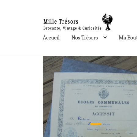
Aller
Aller
à
au
la
contenu
Accueil
Nos Trésors
Ma Bout
navigation