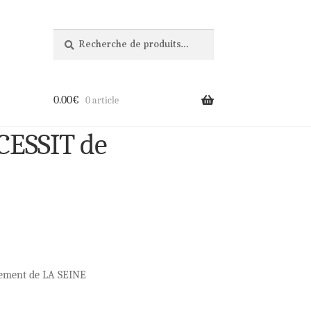
Recherche
Recherche
pour :
0.00
€
0 article
CESSIT de
ement de LA SEINE