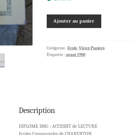
quantité
Ajouter au panier
de
Diplôme
1885
:
Catégories :
Ecole
,
Vieux Papiers
Étiquette :
avant 1900
ACCESSIT
de
LECTURE
Description
DIPLOME 1885 : ACCESSIT de LECTURE
Ecoles Communales de CHARENTON