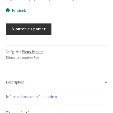
En stock
quantité
Ajouter au panier
de
Télégramme
ROYAUME
de
Catégorie :
Vieux Papiers
Étiquette :
années 40s
BELGIQUE
1947
Mod2
Description
Informations complémentaires