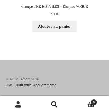
Groupe THE HOTVILL’S – Disques VOGUE
7.00
€
Ajouter au panier
© Mille Trésors 2026
CGV
Built with WooCommerce
.
0
Recherche
Recherche