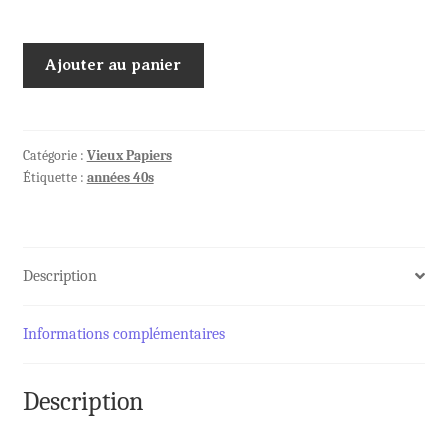
quantité
Ajouter au panier
de
Télégramme
ROYAUME
de
Catégorie :
Vieux Papiers
Étiquette :
années 40s
BELGIQUE
de
1947
Description
Informations complémentaires
Description