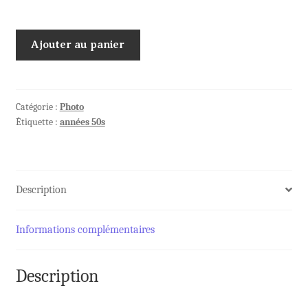
quantité
Ajouter au panier
de
Feuillet
INSTRUCTIONS
Film
Catégorie :
Photo
Étiquette :
années 50s
MINICORD
Description
Informations complémentaires
Description