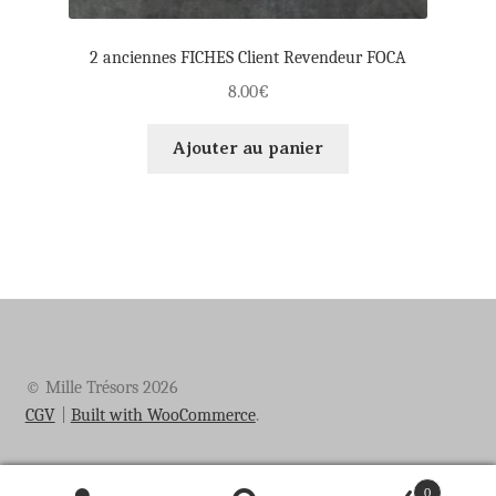
2 anciennes FICHES Client Revendeur FOCA
8.00
€
Ajouter au panier
© Mille Trésors 2026
CGV
Built with WooCommerce
.
0