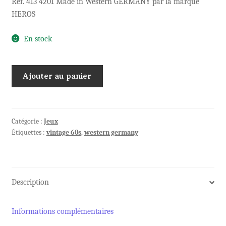
Ref. 413 4201 Made in Western GERMANY par la marque
HEROS
En stock
quantité
Ajouter au panier
de
Jeu
de
Construction
Catégorie :
Jeux
Étiquettes :
vintage 60s
,
western germany
HEROS
dans
sa
boite
Description
Informations complémentaires