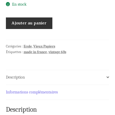
En stock
quantité
Ajouter au panier
de
LOT
Images
Bon
Catégories :
Ecole
,
Vieux Papiers
Étiquettes :
made in france
,
vintage 60s
Point
CODE
de
la
Description
ROUTE
Informations complémentaires
Description