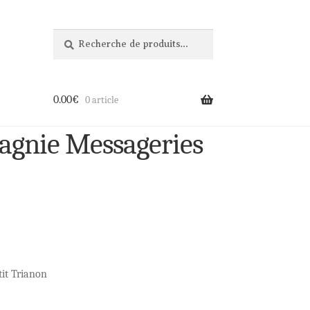
Recherche
Recherche
pour :
0.00
€
0 article
agnie Messageries
it Trianon