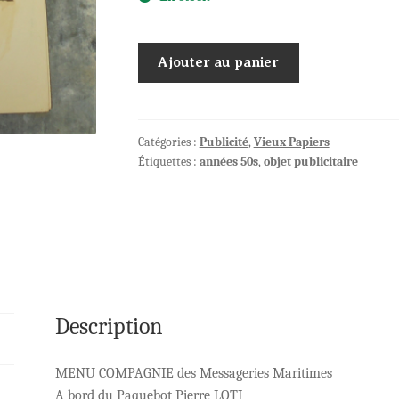
quantité
Ajouter au panier
de
Menu
1ère
:
Catégories :
Publicité
,
Vieux Papiers
Étiquettes :
années 50s
,
objet publicitaire
Compagnie
Messageries
Maritimes
Description
MENU COMPAGNIE des Messageries Maritimes
A bord du Paquebot Pierre LOTI