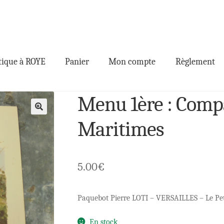
ique à ROYE
Panier
Mon compte
Règlement
Menu 1ère : Comp
🔍
Maritimes
5.00
€
Paquebot Pierre LOTI – VERSAILLES – Le Pet
En stock