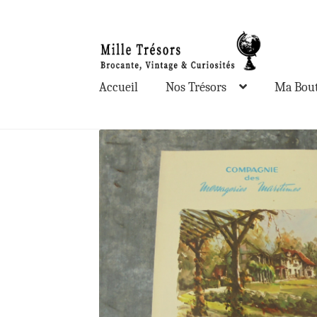
Aller
Aller
à
au
la
contenu
Accueil
Nos Trésors
Ma Bout
navigation