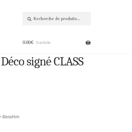
Recherche
Recherche
pour :
0.00
€
0 article
 Déco signé CLASS
e diamètre.