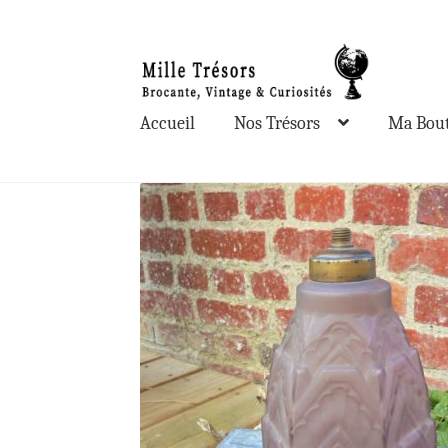
Aller
Aller
à
au
la
contenu
Accueil
Nos Trésors
Ma Bout
navigation