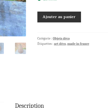
quantité
Ajouter au panier
de
Pied
de
lampe
Catégorie :
Objets déco
Étiquettes :
art déco
,
made in france
Art
Déco
signé
CLASS
FRANCE
Description