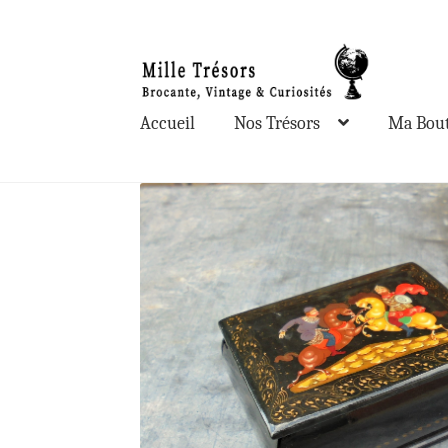
Aller
Aller
à
au
la
contenu
Accueil
Nos Trésors
Ma Bout
navigation