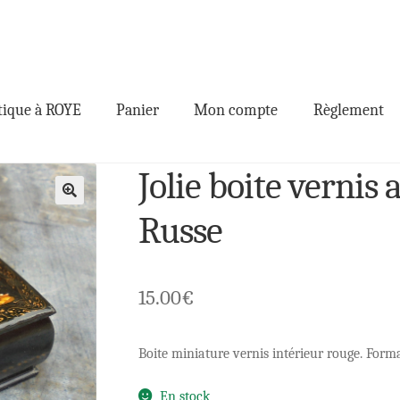
ique à ROYE
Panier
Mon compte
Règlement
Jolie boite vernis
🔍
Russe
15.00
€
Boite miniature vernis intérieur rouge. Forma
En stock