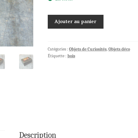
quantité
Ajouter au panier
de
Jolie
boite
vernis
Catégories :
Objets de Curiosités
,
Objets déco
Étiquette :
bois
ancienne
Artisanat
Russe
Description