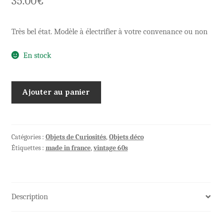
35.00
€
Très bel état. Modèle à électrifier à votre convenance ou non
En stock
quantité
Ajouter au panier
de
Lampe
amphore
&
Catégories :
Objets de Curiosités
,
Objets déco
Étiquettes :
made in france
,
vintage 60s
coquillages
VALLAURIS
Description