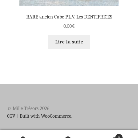
RARE ancien Cube P.L.V. Les DENTIFRICES
0.00
€
Lire la suite
© Mille Trésors 2026
CGV
Built with WooCommerce
.
0