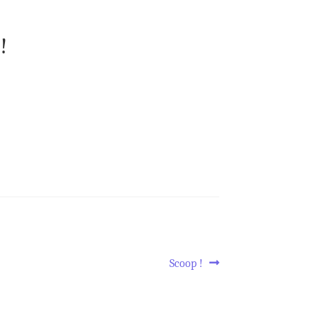
!
Article
Scoop !
suivant :