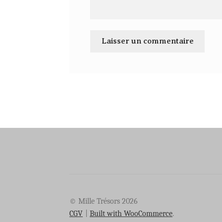
© Mille Trésors 2026
CGV
Built with WooCommerce
.