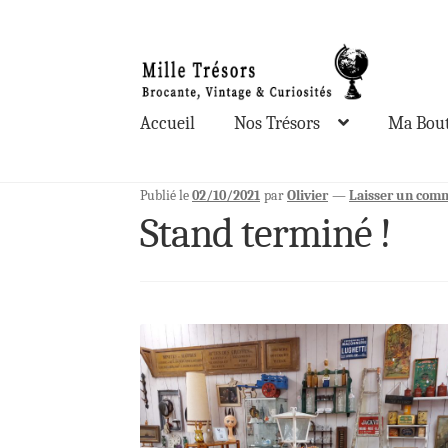
Aller
Aller
à
au
la
contenu
Accueil
Nos Trésors
Ma Bout
navigation
Publié le
02/10/2021
par
Olivier
—
Laisser un com
Stand terminé !