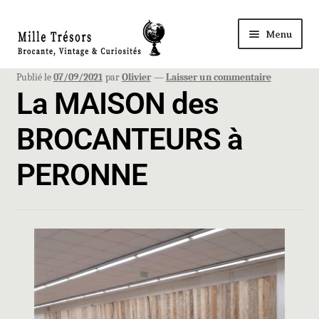
Menu
Accueil
Publié le
07/09/2021
par
Olivier
—
Laisser un commentaire
La MAISON des
Nos Trésors
BROCANTEURS à
Ma Boutique à ROYE
PERONNE
Panier
Mon compte
Règlement