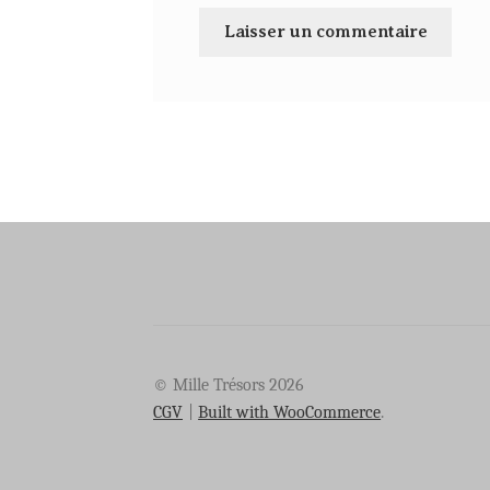
© Mille Trésors 2026
CGV
Built with WooCommerce
.