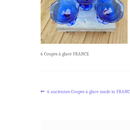
6 Coupes à glace FRANCE
Navigation
Article
6 anciennes Coupes à glace made in FRAN
précédent :
de
l’article