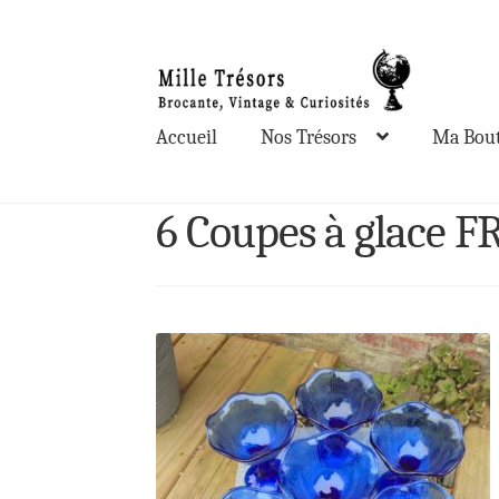
Aller
Aller
à
au
la
contenu
Accueil
Nos Trésors
Ma Bout
navigation
6 Coupes à glace 