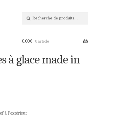
Recherche
Recherche
pour :
0.00
€
0 article
s à glace made in
ef à l’extérieur