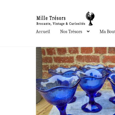
Aller
Aller
à
au
la
contenu
Accueil
Nos Trésors
Ma Bout
navigation