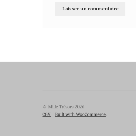
© Mille Trésors 2026
CGV
Built with WooCommerce
.