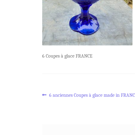
6 Coupes à glace FRANCE
Navigation
Article
6 anciennes Coupes à glace made in FRAN
précédent :
de
l’article