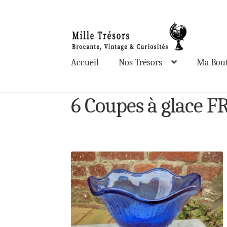
Aller
Aller
à
au
la
contenu
Accueil
Nos Trésors
Ma Bout
navigation
6 Coupes à glace 