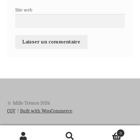
Site web
© Mille Trésors 2026
CGV
Built with WooCommerce
.
0