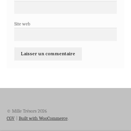
Site web
© Mille Trésors 2026
CGV
Built with WooCommerce
.