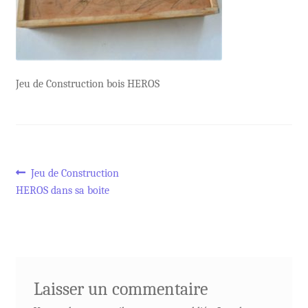
Jeu de Construction bois HEROS
Navigation
Article
Jeu de Construction
précédent :
HEROS dans sa boite
de
l’article
Laisser un commentaire