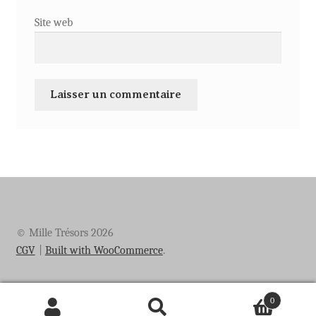
Site web
© Mille Trésors 2026
CGV
Built with WooCommerce
.
0