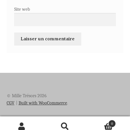
Site web
© Mille Trésors 2026
CGV
Built with WooCommerce
.
0