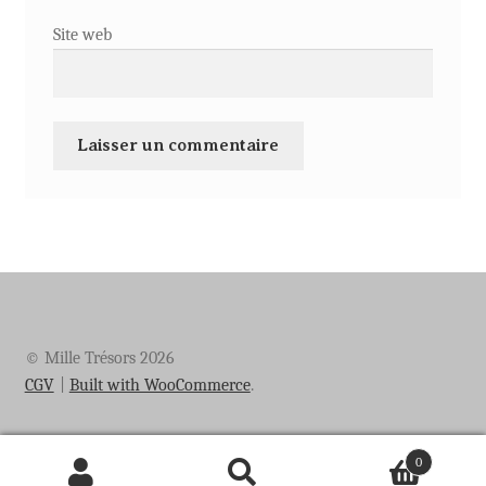
Site web
© Mille Trésors 2026
CGV
Built with WooCommerce
.
0