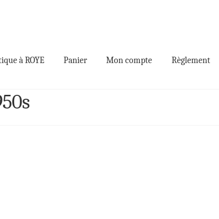
ique à ROYE
Panier
Mon compte
Règlement
950s