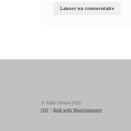
© Mille Trésors 2026
CGV
Built with WooCommerce
.