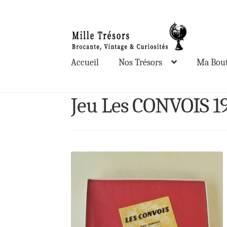
Aller
Aller
à
au
la
contenu
Accueil
Nos Trésors
Ma Bout
navigation
Jeu Les CONVOIS 1