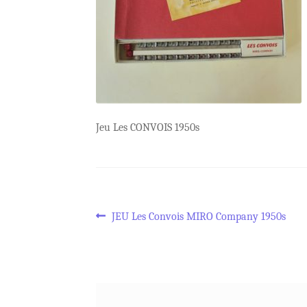
Jeu Les CONVOIS 1950s
Navigation
Article
JEU Les Convois MIRO Company 1950s
précédent :
de
l’article