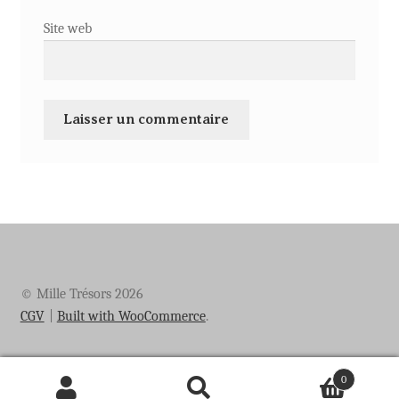
Site web
© Mille Trésors 2026
CGV
Built with WooCommerce
.
0