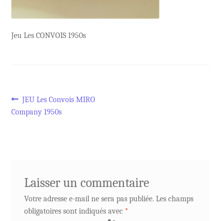
Jeu Les CONVOIS 1950s
Navigation
Article
JEU Les Convois MIRO
précédent :
Company 1950s
de
l’article
Laisser un commentaire
Votre adresse e-mail ne sera pas publiée.
Les champs
obligatoires sont indiqués avec
*