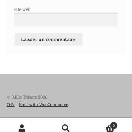
Site web
© Mille Trésors 2026
CGV
Built with WooCommerce
.
0