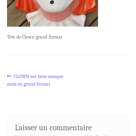
Tête de Clown grand format
Navigation
Article
CLOWN sur base masque
précédent :
mais en grand format
de
l’article
Laisser un commentaire