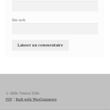
Site web
© Mille Trésors 2026
CGV
Built with WooCommerce
.