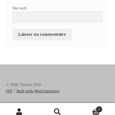
Site web
© Mille Trésors 2026
CGV
Built with WooCommerce
.
0